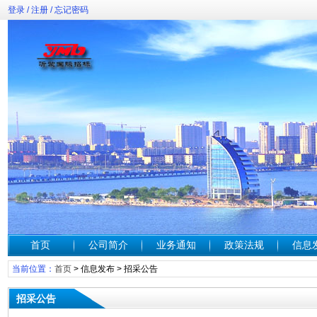
登录
/
注册
/
忘记密码
首页
公司简介
业务通知
政策法规
信息
当前位置：
首页
>
信息发布
>
招采公告
招采公告