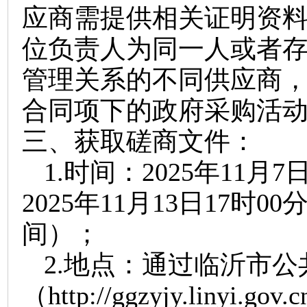
应商需提供相关证明资
位负责人为同一人或者
管理关系的不同供应商
合同项下的政府采购活
三、获取磋商文件
：
1.
时间：
202
5
年
11
月
7
202
5
年
11
月
13
日
17时0
间）；
2.
地点：通过临沂市公
（
http://ggzyjy.linyi.go