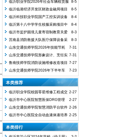
临沂职业学院2026年社会车辆租赁服
8-5
务项目B包成交结果公告
临沂临港经济开发区财政金融局项目
8-5
资产评估服务项目竞争性磋商成交公告
临沂科技职业学院国产工控实训设备
8-4
采购项目（一）中标公告
临沂第十八中学学生校服采购项目中
8-4
标公告
临沂市监护困境儿童寄宿制教育关爱
8-3
服务项目竞争性磋商成交公告
莒南县消防救援大队医疗保障设备采
8-3
购项目成交公告
山东交通技师学院2026年技能节耗
7-31
材采购项目结果公告（采购包1）
山东交通技师学院形象设计、烹饪实
7-31
训室建设项目(二次)结果公告（采购包1）
鲁南技师学院消防设施维修改造项目
7-27
竞争性磋商成交公告
山东交通技师学院2026年下半年车
7-23
辆租赁服务(二次)结果公告（采购包1、
本类推荐
2）
临沂职业学院校园零星维修工程成交
2-27
结果公告
临沂市中心医院智慧医保DRG管理
2-27
系统采购项目竞争性磋商成交公告
山东交通技师学院智慧消防平台软件
2-26
升级维保服务项目竞争性磋商成交公告
临沂市中心医院全自动血液体液培养
2-25
系统采购项目中标结果公告
本类排行
临沂市兰山区2024年学校（幼儿园）
2-2