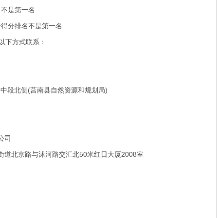
名不是第一名
合得分排名不是第一名
以下方式联系：
(
)
路中段北侧
莒南县自然资源和规划局
公司
50
2008
街道北京路与沭河路交汇北
米红日大厦
室