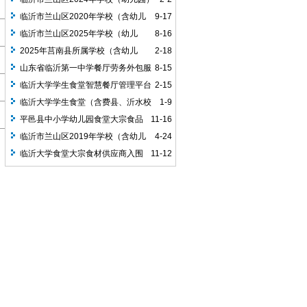
食堂大宗食品配送服务定点供应商选定项
临沂市兰山区2020年学校（含幼儿
9-17
目中标公告
园）食堂用食材定点供货商选定中标公告
临沂市兰山区2025年学校（幼儿
8-16
园）食堂大宗食材配送服务供应商遴选项
2025年莒南县所属学校（含幼儿
2-18
目中标公告
园）食堂用食材定点供货商选定项目中标
山东省临沂第一中学餐厅劳务外包服
8-15
公告
务项目中标公告
临沂大学学生食堂智慧餐厅管理平台
2-15
（含费县、沂水校区）采购项目竞争性磋
临沂大学学生食堂（含费县、沂水校
1-9
商成交公告
区）增补蔬菜类、一次性用品采购项目
平邑县中小学幼儿园食堂大宗食品
11-16
（二次）成交公告
定点采购统一配送服务项目入围公告
临沂市兰山区2019年学校（含幼儿
4-24
园）食堂用食材定点供货商选定项目入围
临沂大学食堂大宗食材供应商入围
11-12
公告
采购成交公告