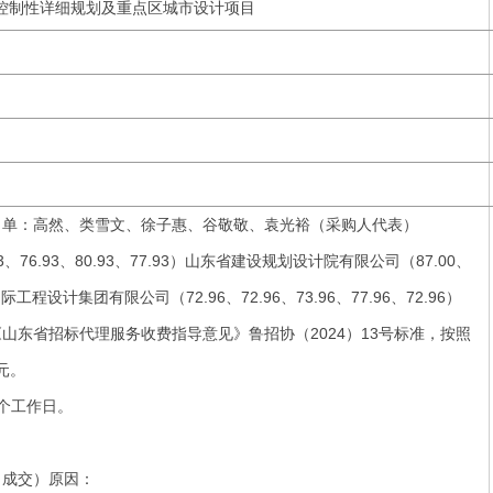
控制性详细规划及重点区城市设计项目
名单：
高然、类雪文、徐子惠、谷敬敬、袁光裕（
采购人代表）
3
76.93
80.93
77.93
87.00
、
、
、
）山东省建设规划设计院有限公司（
、
72.96
72.96
73.96
77.96
72.96
国际工程设计集团有限公司（
、
、
、
、
）
2024
13
《山东省招标代理服务收费指导意见》鲁招协（
）
号标准
，
按照
元。
个工作日。
（成交）原因：