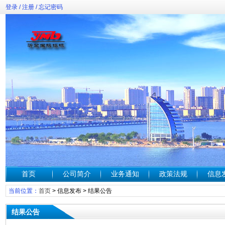
登录
/
注册
/
忘记密码
首页
公司简介
业务通知
政策法规
信息
当前位置：
首页
>
信息发布
>
结果公告
结果公告