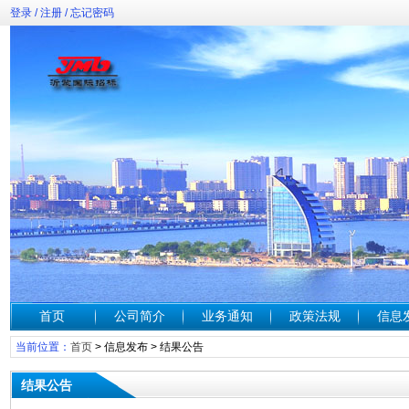
登录
/
注册
/
忘记密码
首页
公司简介
业务通知
政策法规
信息
当前位置：
首页
>
信息发布
>
结果公告
结果公告