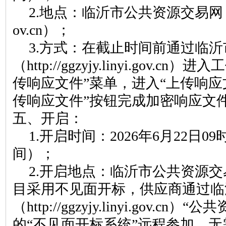
2.
地点：临沂市公共资源交易网
ov.cn
）
；
3.
方式：在截止时间前通过临沂
（
http://ggzyjy.linyi.gov.cn
）
进入工
传响应文件”菜单，进入“上传响应
传
响应文件
”按钮完成加密
响应文
五、开启：
1.
开启时间：
2026年
6
月
22
日
09
间
）
；
2.
开启地点：
临沂市公共资源交
目采用不见面开标，供应商通过
临
（
http://ggzyjy.linyi.gov.cn
）
“公共
的“不见面开标系统”远程参加，