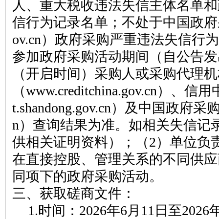
人、重大税收违法失信主体名单和
信行为记录名单；不处于中国政府
ov.cn
）
政府采购严重违法失信行为
参加政府采购活动期间（
自公告发
（开启时间
）
采购人或采购代理机
（www.creditchina.gov.cn
）
、
信用
t.shandong.gov.cn
）
及中国政府采
n
）
查询结果为准。如相关失信记
供相关证明资料
）
；（
2
）
单位负
在直接控股、管理关系的不同供应
同项下的政府采购活动。
三、获取磋商文件
：
1.
时间：
2026年
6
月
11日至2026