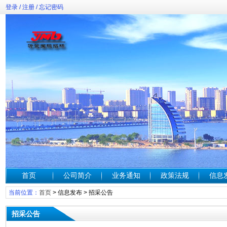
登录
/
注册
/
忘记密码
首页
公司简介
业务通知
政策法规
信息
当前位置：
首页
>
信息发布
>
招采公告
招采公告