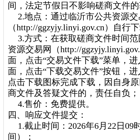
间，法定节假日不影响磋商文件的
2.
地点：通过临沂市公共资源交
（
http://ggzyjy.linyi.gov.cn
）
自行下
3.
方式
：
在获取
磋商文件
时间范
资源交易网（
http://ggzyjy.linyi.gov
面，点击
“交易文件下载”菜单，进
面，点击“下载交易文件”按钮，进
点击下载图标完成下载，因自身原
商文件
及答疑文件的，责任自负
；
4.
售价：免费提供。
四、响应文件提交：
1.
截止时间：
2026年
6
月
22
日
09
间
）
；