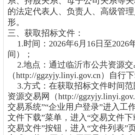
系、持股关系、母子公司关系等关
的
法定代表人、负责人、高级管理
形
。
三、获取
招标
文件
：
1.
时间：
2026年6月
16
日
至
2026
间）
；
2.
地点：通过临沂市公共资源交
（
http://ggzyjy.linyi.gov.cn）
自行下
3.
方式
：
在获取
招标
文件时间范
资源交易网
（
http://ggzyjy.lin
交易系统”“企业用户登录”
进入
工
文件下载”菜单，进入“交易文件下
交易文件
”
按钮
，
进入
“文件列表”