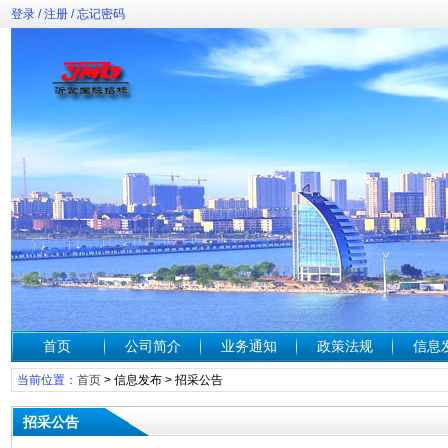
登录
/
注册
/
忘记密码
首页
公司简介
业务通知
政策法规
信息
当前位置：
首页
>
信息发布
>
招采公告
招采公告