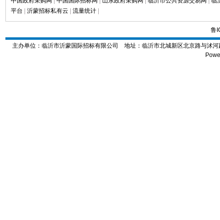
中国政府采购网
|
中国国际招标网
|
山东政府采购网
|
临沂市公共资源交易网
|
临
平台
|
沂蒙招标私有云
|
流量统计
|
鲁I
主办单位：临沂市沂蒙国际招标有限公司 地址：
临沂市北城新区北京路与沭河路交
Powe