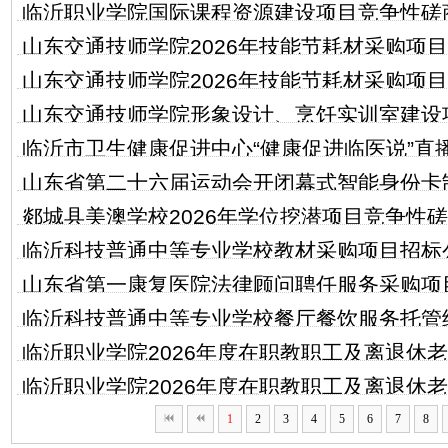
临沂职业学院国际课程资源建设项目竞争性磋
山东交通技师学院2026年技能节耗材采购项
山东交通技师学院2026年技能节耗材采购项
购包2）
山东交通技师学院形象设计、烹饪实训室建设项
购包1）
临沂市卫生健康促进中心“健康促进临医说”直
公告（采购包1）
山东省第二十六届运动会开闭幕式智能身份卡
竞争性磋商公告
郯城县美澳学校2026年学位挖潜项目竞争性
采购项目竞争性磋商公告
临沂科技普通中等专业学校教材采购项目招标
山东省第一康复医院法律顾问聘任服务采购项
临沂科技普通中等专业学校餐厅餐饮服务托管
告
临沂职业学院2026年度在职教职工及离退休
磋商公告
临沂职业学院2026年度在职教职工及离退休
(三次)竞争性磋商公告
1
2
3
4
5
6
7
8
二(废标公告)