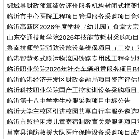
郯城县财政预算绩效评价服务机构封闭式框架
临沂市中心医院工程项目管理服务采购项目竞
告
临沂高新区2026年度学校（幼儿园）食堂大
山东交通技师学院2026年技能节耗材采购项目
点供应商选定项目遴选公告
鲁南技师学院消防设施设备维保项目（二次）
商公告
临港智慧多式联运物流园铁路专用线工程全过
临沂职业学院2026年社会车辆租赁服务项目
项目公开招标公告
临沂临港经济开发区财政金融局项目资产评估
临沂科技职业学院国产工控实训设备采购项目
磋商成交公告
临沂第十八中学学生校服采购项目中标公告
临沂大学主校区引进校园共享自行车服务遴选
临沂市监护困境儿童寄宿制教育关爱服务项目
莒南县消防救援大队医疗保障设备采购项目成
公告