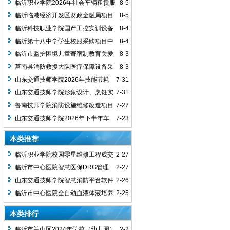
临沂职业学院2026年社会车辆租赁服
8-5
务项目B包成交结果公告
临沂临港经济开发区财政金融局项目
8-5
资产评估服务项目竞争性磋商成交公告
临沂科技职业学院国产工控实训设备
8-4
采购项目（一）中标公告
临沂第十八中学学生校服采购项目中
8-4
标公告
临沂市监护困境儿童寄宿制教育关爱
8-3
服务项目竞争性磋商成交公告
莒南县消防救援大队医疗保障设备采
8-3
购项目成交公告
山东交通技师学院2026年技能节耗
7-31
材采购项目结果公告（采购包1）
山东交通技师学院形象设计、烹饪实
7-31
训室建设项目(二次)结果公告（采购包1）
鲁南技师学院消防设施维修改造项目
7-27
竞争性磋商成交公告
山东交通技师学院2026年下半年车
7-23
辆租赁服务(二次)结果公告（采购包1、
本类推荐
2）
临沂职业学院校园零星维修工程成交
2-27
结果公告
临沂市中心医院智慧医保DRG管理
2-27
系统采购项目竞争性磋商成交公告
山东交通技师学院智慧消防平台软件
2-26
升级维保服务项目竞争性磋商成交公告
临沂市中心医院全自动血液体液培养
2-25
系统采购项目中标结果公告
本类排行
临沂市兰山区2024年学校（幼儿园）
2-2