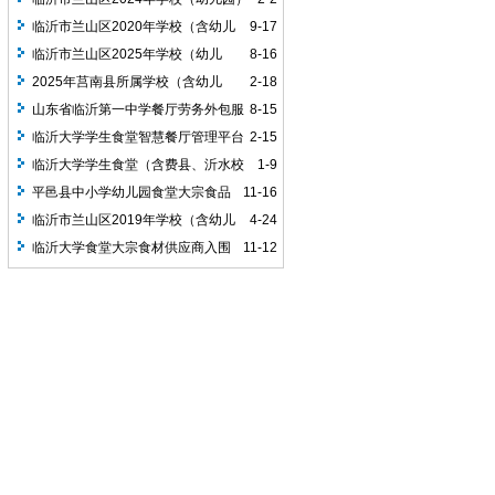
食堂大宗食品配送服务定点供应商选定项
临沂市兰山区2020年学校（含幼儿
9-17
目中标公告
园）食堂用食材定点供货商选定中标公告
临沂市兰山区2025年学校（幼儿
8-16
园）食堂大宗食材配送服务供应商遴选项
2025年莒南县所属学校（含幼儿
2-18
目中标公告
园）食堂用食材定点供货商选定项目中标
山东省临沂第一中学餐厅劳务外包服
8-15
公告
务项目中标公告
临沂大学学生食堂智慧餐厅管理平台
2-15
（含费县、沂水校区）采购项目竞争性磋
临沂大学学生食堂（含费县、沂水校
1-9
商成交公告
区）增补蔬菜类、一次性用品采购项目
平邑县中小学幼儿园食堂大宗食品
11-16
（二次）成交公告
定点采购统一配送服务项目入围公告
临沂市兰山区2019年学校（含幼儿
4-24
园）食堂用食材定点供货商选定项目入围
临沂大学食堂大宗食材供应商入围
11-12
公告
采购成交公告