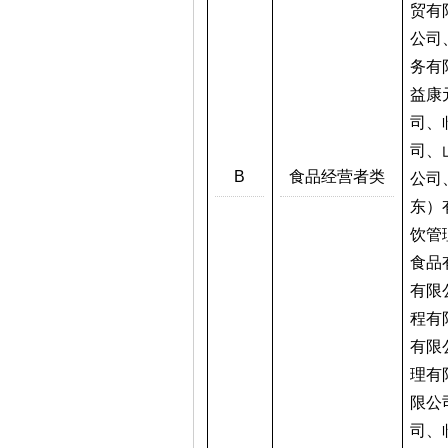
贸有
公司
务有
益康
司、
司、
B
食品经营者类
公司
东）
饮管
食品
有限
程有
有限
理有
限公
司、