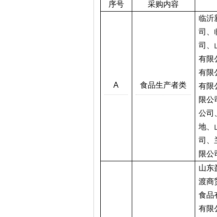
序号
采购内容
临沂
司、
司、
有限
有限
A
食品生产者类
有限
限公
公司
地、
司、
限公
山东
渡商
食品
有限