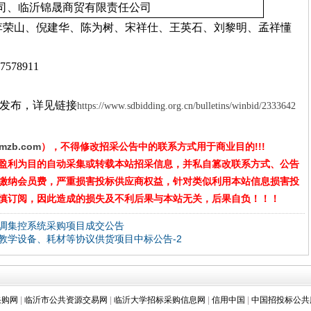
司、临沂锦晟商贸有限责任公司
李荣山、倪建华、陈为树、宋祥仕、王英石、刘黎明、孟祥懂
-7578911
发布，详见链接
https://www.sdbidding.org.cn/bulletins/winbid/2333642
ymzb.com
），不得修改招采公告中的联系方式用于商业目的!!!
盈利为目的自动采集或转载本站招采信息，并私自篡改联系方式、公告
缴纳会员费，严重损害投标供应商权益，针对类似利用本站信息损害投
慎订阅，因此造成的损失及不利后果与本站无关，后果自负！！！
调集控系统采购项目成交公告
教学设备、耗材等协议供货项目中标公告-2
采购网
|
临沂市公共资源交易网
|
临沂大学招标采购信息网
|
信用中国
|
中国招投标公共